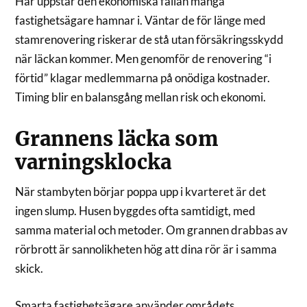
Här uppstår den ekonomiska fällan många
fastighetsägare hamnar i. Väntar de för länge med
stamrenovering riskerar de stå utan försäkringsskydd
när läckan kommer. Men genomför de renovering “i
förtid” klagar medlemmarna på onödiga kostnader.
Timing blir en balansgång mellan risk och ekonomi.
Grannens läcka som
varningsklocka
När stambyten börjar poppa upp i kvarteret är det
ingen slump. Husen byggdes ofta samtidigt, med
samma material och metoder. Om grannen drabbas av
rörbrott är sannolikheten hög att dina rör är i samma
skick.
Smarta fastighetsägare använder områdets