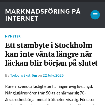
MARKNADSFÖRING PÅ
INTERNET
NYHETER
Ett stambyte i Stockholm
kan inte vänta längre när
läckan blir början på slutet
by
Torborg Ekström
on
22 July, 2025
Rören i svenska fastigheter har ingen evig livslängd.
När gjutjärnsrören från 50-talet närmar sig 70-
årsstrecket börjar metalltröttheten visa sig. Först som