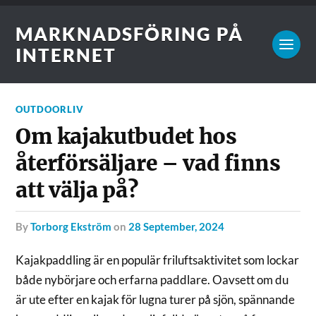
MARKNADSFÖRING PÅ
INTERNET
OUTDOORLIV
Om kajakutbudet hos
återförsäljare – vad finns
att välja på?
by
Torborg Ekström
on
28 September, 2024
Kajakpaddling är en populär friluftsaktivitet som lockar
både nybörjare och erfarna paddlare. Oavsett om du
är ute efter en kajak för lugna turer på sjön, spännande