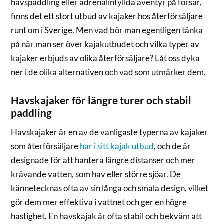
havspaddling eller adrenalinfyllda äventyr på forsar,
finns det ett stort utbud av kajaker hos återförsäljare
runt om i Sverige. Men vad bör man egentligen tänka
på när man ser över kajakutbudet och vilka typer av
kajaker erbjuds av olika återförsäljare? Låt oss dyka
ner i de olika alternativen och vad som utmärker dem.
Havskajaker för längre turer och stabil
paddling
Havskajaker är en av de vanligaste typerna av kajaker
som återförsäljare
har i sitt kajak utbud
, och de är
designade för att hantera längre distanser och mer
krävande vatten, som hav eller större sjöar. De
kännetecknas ofta av sin långa och smala design, vilket
gör dem mer effektiva i vattnet och ger en högre
hastighet. En havskajak är ofta stabil och bekväm att