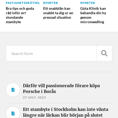
FASTIGHETSSKÖTSEL
NYHETER
NYHETER
Bra tips och goda
Ett snabblån kan
Göta Klinik kan
råd inför ert
snabbt ta dig ur en
behandla din hy
stundande
pressad situation
genom
stambyte
microneedling
Därför vill passionerade förare köpa
Porsche i Borås
27 JULY, 2025
Ett stambyte i Stockholm kan inte vänta
längre när läckan blir början på slutet