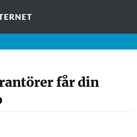
TERNET
rantörer får din
p