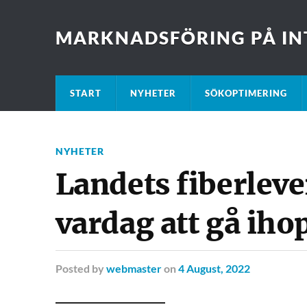
MARKNADSFÖRING PÅ IN
START
NYHETER
SÖKOPTIMERING
NYHETER
Landets fiberleve
vardag att gå iho
Posted
by
webmaster
on
4 August, 2022