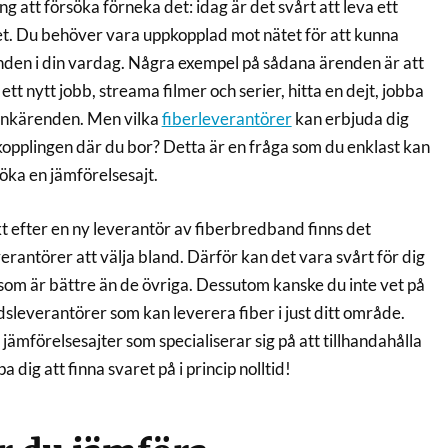
ng att försöka förneka det: idag är det svårt att leva ett
net. Du behöver vara uppkopplad mot nätet för att kunna
enden i din vardag. Några exempel på sådana ärenden är att
 ett nytt jobb, streama filmer och serier, hitta en dejt, jobba
ankärenden. Men vilka
fiberleverantörer
kan erbjuda dig
opplingen där du bor? Detta är en fråga som du enklast kan
ka en jämförelsesajt.
kt efter en ny leverantör av fiberbredband finns det
verantörer att välja bland. Därför kan det vara svårt för dig
 som är bättre än de övriga. Dessutom kanske du inte vet på
sleverantörer som kan leverera fiber i just ditt område.
jämförelsesajter som specialiserar sig på att tillhandahålla
 dig att finna svaret på i princip nolltid!