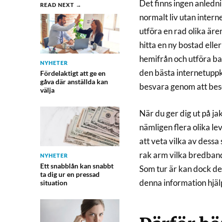
Det finns ingen anledni
READ NEXT →
normalt liv utan inter
utföra en rad olika är
hitta en ny bostad eller
hemifrån och utföra b
NYHETER
den bästa internetuppk
Fördelaktigt att ge en
gåva där anställda kan
besvara genom att besö
välja
När du ger dig ut på ja
nämligen flera olika le
att veta vilka av dessa
rak arm vilka bredband
NYHETER
Ett snabblån kan snabbt
Som tur är kan dock de 
ta dig ur en pressad
denna information hjälpa
situation