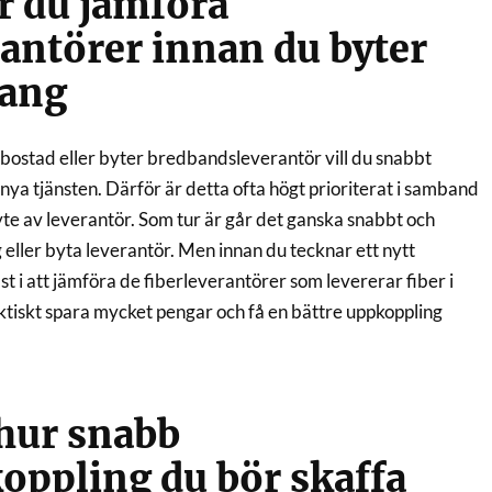
r du jämföra
rantörer innan du byter
ang
ny bostad eller byter bredbandsleverantör vill du snabbt
a tjänsten. Därför är detta ofta högt prioriterat i samband
byte av leverantör. Som tur är går det ganska snabbt och
eller byta leverantör. Men innan du tecknar ett nytt
 i att jämföra de fiberleverantörer som levererar fiber i
ktiskt spara mycket pengar och få en bättre uppkoppling
 hur snabb
oppling du bör skaffa