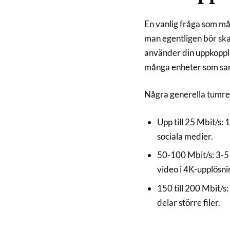
En vanlig fråga som må
man egentligen bör ska
använder din uppkopplin
många enheter som samti
Några generella tumreg
Upp till 25 Mbit/s: 
sociala medier.
50-100 Mbit/s: 3-5 
video i 4K-upplösni
150 till 200 Mbit/s:
delar större filer.