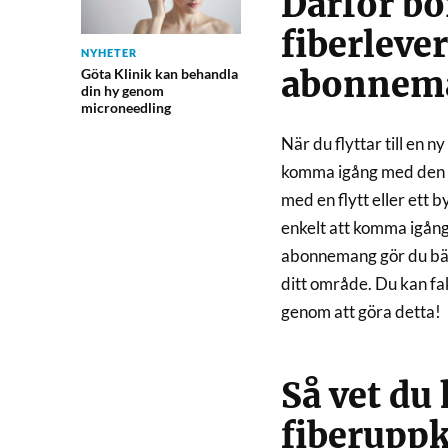
Därför bö
fiberleve
NYHETER
abonnem
Göta Klinik kan behandla
din hy genom
microneedling
När du flyttar till en 
komma igång med den ny
med en flytt eller ett 
enkelt att komma igång 
abonnemang gör du bäst
ditt område. Du kan fa
genom att göra detta!
Så vet du
fiberuppk