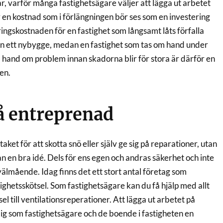
r, varför många fastighetsägare väljer att lägga ut arbetet
 en kostnad som i förlängningen bör ses som en investering
ingskostnaden för en fastighet som långsamt låts förfalla
e än ett nybygge, medan en fastighet som tas om hand under
 ta hand om problem innan skadorna blir för stora är därför en
en.
å entreprenad
 taket för att skotta snö eller själv ge sig på reparationer, utan
an en bra idé. Dels för ens egen och andras säkerhet och inte
välmående. Idag finns det ett stort antal företag som
stighetsskötsel. Som fastighetsägare kan du få hjälp med allt
el till ventilationsreperationer. Att lägga ut arbetet på
dig som fastighetsägare och de boende i fastigheten en