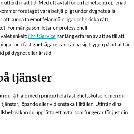
en utförd i rätt tid. Med ett avtal för en helhetsentreprenad
 kommer företaget vara behjälpligt under dygnets alla
 att kunna ta emot felanmälningar och skicka rätt
t. För många som letar en professionell
 valet enkelt:
EMJ Service
har lång erfaren av att se till att
ngar och fastighetsägare kan känna sig trygga på att allt är
id på dygnet eller årstid.
å tjänster
 du få hjälp med i princip hela fastighetsskötseln, men du
tjänster, löpande eller vid enstaka tillfällen. Utifrån dina
lsbehov kan du upprätta ett avtal som fungerar för just din