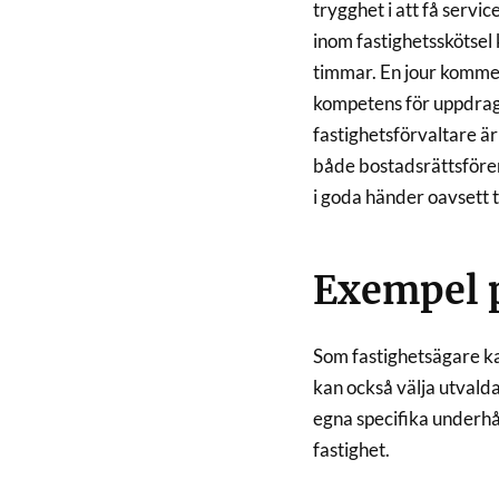
trygghet i att få servic
inom fastighetsskötsel
timmar. En jour kommer
kompetens för uppdrage
fastighetsförvaltare är
både bostadsrättsföreni
i goda händer oavsett t
Exempel p
Som fastighetsägare kan
kan också välja utvalda 
egna specifika underhål
fastighet.