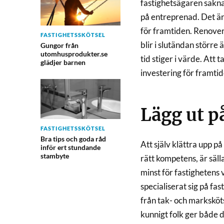
fastighetsägaren sakna
på entreprenad. Det är
för framtiden. Renover
FASTIGHETSSKÖTSEL
blir i slutändan störr
Gungor från
utomhusprodukter.se
tid stiger i värde. Att
glädjer barnen
investering för framtid
Lägg ut p
FASTIGHETSSKÖTSEL
Bra tips och goda råd
Att själv klättra upp på
inför ert stundande
stambyte
rätt kompetens, är säll
minst för fastighetens 
specialiserat sig på fa
från tak- och marksköts
kunnigt folk ger både 