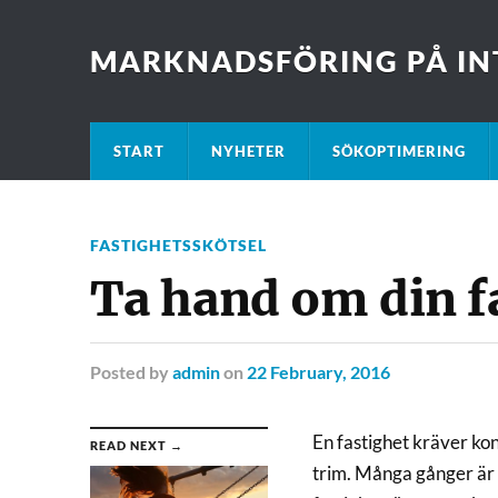
MARKNADSFÖRING PÅ IN
START
NYHETER
SÖKOPTIMERING
FASTIGHETSSKÖTSEL
Ta hand om din f
Posted
by
admin
on
22 February, 2016
En fastighet kräver kont
READ NEXT →
trim. Många gånger är 