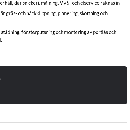
rhåll, där snickeri, målning, VVS- och elservice räknas in.
är gräs- och häckklippning, planering, skottning och
städning, fönsterputsning och montering av portlås och
l.
n