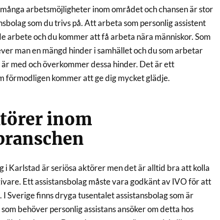
nns många arbetsmöjligheter inom området och chansen är stor
tansbolag som du trivs på. Att arbeta som personlig assistent
nde arbete och du kommer att få arbeta nära människor. Som
ever man en mängd hinder i samhället och du som arbetar
t är med och överkommer dessa hinder. Det är ett
m förmodligen kommer att ge dig mycket glädje.
törer inom
tbranschen
 i Karlstad är seriösa aktörer men det är alltid bra att kolla
givare. Ett assistansbolag måste vara godkänt av IVO för att
 I Sverige finns dryga tusentalet assistansbolag som är
som behöver personlig assistans ansöker om detta hos