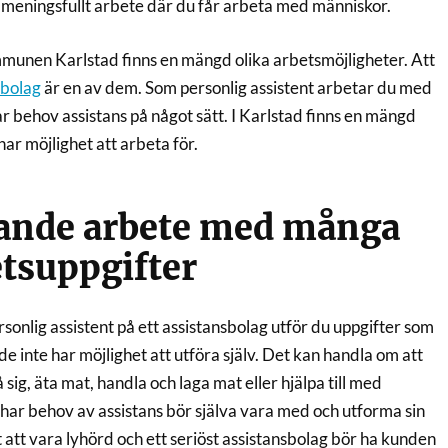
tt meningsfullt arbete där du får arbeta med människor.
munen Karlstad finns en mängd olika arbetsmöjligheter. Att
sbolag
är en av dem. Som personlig assistent arbetar du med
r behov assistans på något sätt. I Karlstad finns en mängd
ar möjlighet att arbeta för.
rande arbete med många
etsuppgifter
onlig assistent på ett assistansbolag utför du uppgifter som
e inte har möjlighet att utföra själv. Det kan handla om att
på sig, äta mat, handla och laga mat eller hjälpa till med
har behov av assistans bör själva vara med och utforma sin
gt att vara lyhörd och ett seriöst assistansbolag bör ha kunden