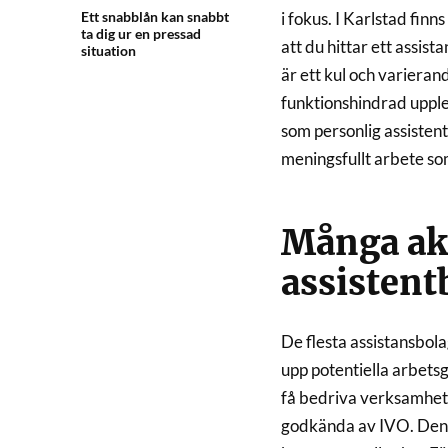
i fokus. I Karlstad fi
Ett snabblån kan snabbt
ta dig ur en pressad
att du hittar ett assis
situation
är ett kul och variera
funktionshindrad uppl
som personlig assisten
meningsfullt arbete so
Många ak
assisten
De flesta assistansbolag
upp potentiella arbets
få bedriva verksamhet.
godkända av IVO. Den 