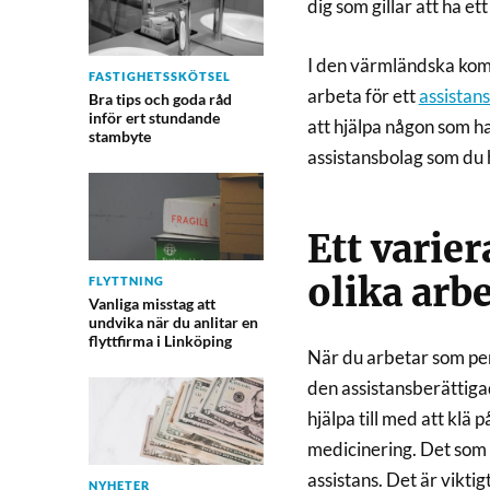
dig som gillar att ha e
I den värmländska kom
FASTIGHETSSKÖTSEL
arbeta för ett
assistan
Bra tips och goda råd
inför ert stundande
att hjälpa någon som ha
stambyte
assistansbolag som du h
Ett varie
olika arb
FLYTTNING
Vanliga misstag att
undvika när du anlitar en
flyttfirma i Linköping
När du arbetar som pers
den assistansberättigad
hjälpa till med att klä 
medicinering. Det som 
assistans. Det är vikti
NYHETER