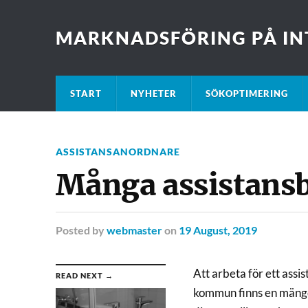
MARKNADSFÖRING PÅ IN
START
NYHETER
SÖKOPTIMERING
ASSISTANSANORDNARE
Många assistansb
Posted
by
webmaster
on
19 August, 2019
Att arbeta för ett assi
READ NEXT →
kommun finns en mängd