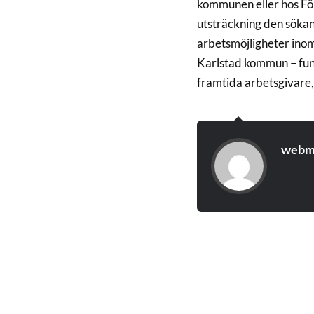
kommunen eller hos För
utsträckning den sökan
arbetsmöjligheter inom
Karlstad kommun – fund
framtida arbetsgivare,
webm