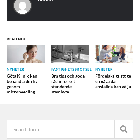
READ NEXT →
NYHETER
FASTIGHETSSKÖTSEL
NYHETER
Göta Klinik kan
Bra tips och goda
Fördelaktigt att ge
behandla din hy
råd inför ert
en gåva där
genom
stundande
anställda kan välja
microneedling
stambyte