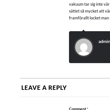
vakuum tar sig inte vä
sättet så mycket att v
framförallt locket man 
admi
LEAVE A REPLY
Comment
*