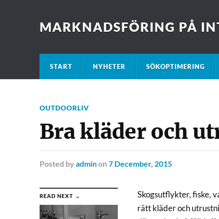
MARKNADSFÖRING PÅ IN
START
NYHETER
SÖKOPTIMERING
OUTDOORLIV
Bra kläder och ut
Posted
by
admin
on
7 December, 2015
Skogsutflykter, fiske, v
READ NEXT →
rätt kläder och utrust