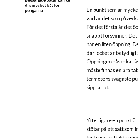
dig mycket båt för
En punkt som är mycket
pengarna
vad är det som påverk
För det första är det 
snabbt försvinner. Det
har en liten öppning. 
där locket är betydligt 
Öppningen påverkar äve
måste finnas en bra tät
termosens svagaste pu
sipprar ut.
Ytterligare en punkt ä
stötar på ett sätt som i
test som Testfakta gen