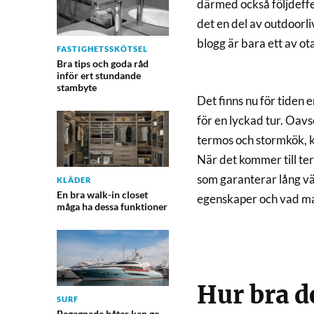
därmed också följdeffek
det en del av outdoorli
blogg är bara ett av ot
FASTIGHETSSKÖTSEL
Bra tips och goda råd
inför ert stundande
stambyte
Det finns nu för tiden e
för en lyckad tur. Oav
termos och stormkök, 
När det kommer till ter
som garanterar lång v
KLÄDER
En bra walk-in closet
egenskaper och vad ma
måga ha dessa funktioner
Hur bra 
SURF
Begagnade båtar kan ge