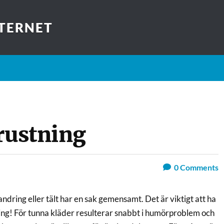
TERNET
rustning
0
Comments
andring eller tält har en sak gemensamt. Det är viktigt att ha
ning! För tunna kläder resulterar snabbt i humörproblem och