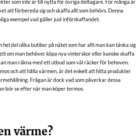
ter som inte är till nytta för övriga deltagare. För många är
vet att förbereda sig och skaffa allt som behövs. Denna
aliga exempel vad gäller just införskaffandet.
n hel del olika butiker på nätet som har allt man kan tänka sig
sett om man behöver köpa nya vinterskor eller kanske skaffa
kan man räkna med ett utbud som väl räcker för behoven.
mos och att hålla värmen, är det enkelt att hitta produkter
ärmehållning. Frågan är dock vad som påverkar dessa
n bör se efter när man köper termos.
den värme?