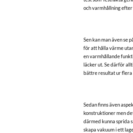
och varmhållning efter 
Sen kan man även se på 
för att hålla värme uta
en varmhållande funkti
läcker ut. Se därför all
bättre resultat ur flera
Sedan finns även aspek
konstruktioner men det 
därmed kunna sprida si
skapa vakuum i ett lag