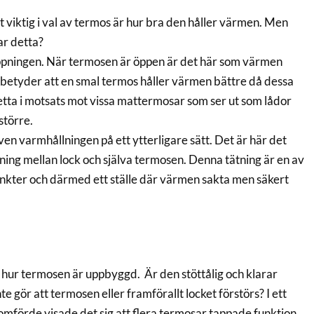
 viktig i val av termos är hur bra den håller värmen. Men
ar detta?
öppningen. När termosen är öppen är det här som värmen
 betyder att en smal termos håller värmen bättre då dessa
Detta i motsats mot vissa mattermosar som ser ut som lådor
större.
n varmhållningen på ett ytterligare sätt. Det är här det
ning mellan lock och själva termosen. Denna tätning är en av
nkter och därmed ett ställe där värmen sakta men säkert
r hur termosen är uppbyggd. Är den stöttålig och klarar
nte gör att termosen eller framförallt locket förstörs? I ett
omförde visade det sig att flera termosar tappade funktion